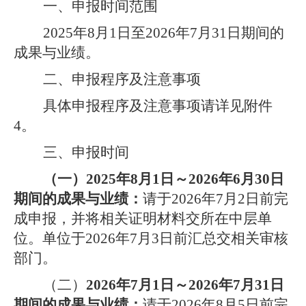
一、申报时间范围
202
5
年
8月1日至202
6
年
7月31日期间的
成果与业绩。
二、申报程序及注意事项
具体申报程序及注意事项请详见附件
4。
三、申报时间
（一）
202
5
年
8月1日～202
6
年
6月30日
期间的成果与业绩：
请于
202
6
年
7月
2
日前完
成申报，并将相关证明材料交所在中层单
位。单位于
202
6
年
7月
3
日前汇总交相关审核
部门。
（二）
202
6
年
7月1日～202
6
年
7月31日
期间的成果与业绩：
请于
202
6
年
8月5日前完