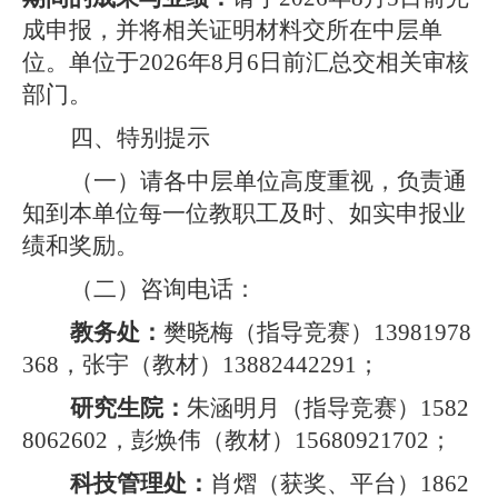
成申报，并将相关证明材料交所在中层单
位。单位于202
6
年
8月6日前汇总交相关审核
部门。
四、特别提示
（一）请各中层单位高度重视，负责通
知到本单位每一位教职工及时、如实申报业
绩和奖励。
（二）咨询电话：
教务处：
樊晓梅（指导竞赛）
13981978
368，
张宇
（教材）
13882442291；
研究生院：
朱涵
明月（指导竞赛）
1582
8062602
，彭焕伟（教材）
15680921702；
科技管理处：
肖熠（获奖、平台）
1862