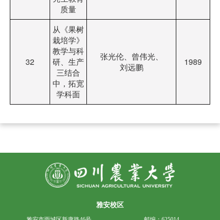
质量
从《果树
栽培学》
教学与科
张光伦、曾伟光、
32
研、生产
1989
刘远鹏
三结合
中，拓宽
学科面
雅安校区
雅安市雨城区新康路46号
邮编：625014