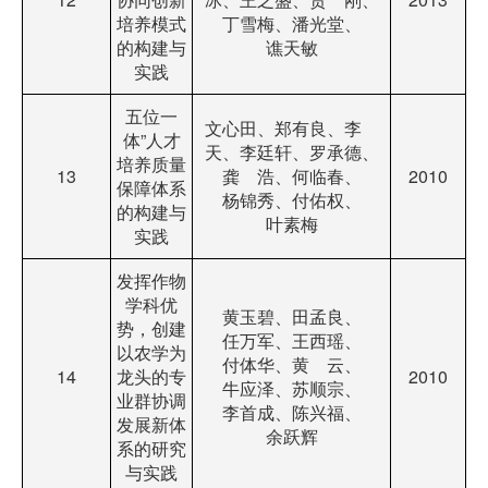
培养模式
丁雪梅、潘光堂、
的构建与
谯天敏
实践
五位一
文心田、郑有良、李
体”人才
天、李廷轩、罗承德、
培养质量
13
龚 浩、何临春、
2010
保障体系
杨锦秀、付佑权、
的构建与
叶素梅
实践
发挥作物
学科优
黄玉碧、田孟良、
势，创建
任万军、王西瑶、
以农学为
付体华、黄 云、
14
龙头的专
2010
牛应泽、苏顺宗、
业群协调
李首成、陈兴福、
发展新体
余跃辉
系的研究
与实践