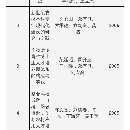
践
李地艳、王立志
新世纪农
林本科专
文心田、郑有良、
2
业现代化
罗承德、袁朝富、龚
2005
建设的研
浩
究与实践
作物遗传
育种博士
荣廷昭、周开达、
生人才培
3
任正隆，郑有良、
2005
养新体系
刘应高
的构建与
实践
整合高校
成数、自
考、网教
陈文宽、刘德春、陈
4
资源，创
2005
东、丁海萍、黄玉英
新农村应
用人才培