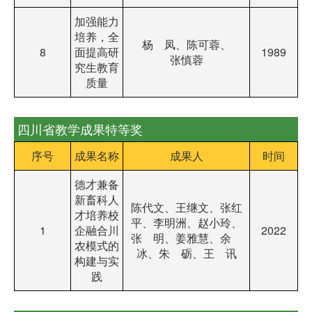
加强能力
培养，全
杨 凤、陈可蓉、
8
面提高研
1989
张慎蓉
究生教育
质量
四川省教学成果特等奖
序号
成果名称
成果人
时间
德才兼备
新畜科人
陈代文、王继文、张红
才培养校
平、李明洲、赵小玲、
1
企融合川
2022
张 明、姜雅慧、余
农模式的
冰、朱 砺、王 讯
构建与实
践