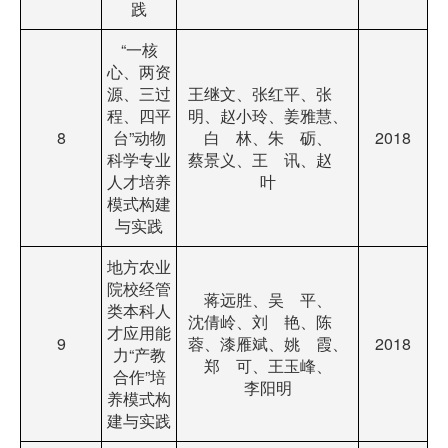
践
“一核
心、两资
源、三过
王继文、张红平、张
程、四平
明、赵小玲、姜雅慧、
8
台”动物
白 林、朱 砺、
2018
科学专业
蔡景义、王 讯、赵
人才培养
叶
模式构建
与实践
地方农业
院校经管
蒋远胜、吴 平、
类本科人
沈倩岭、刘 艳、陈
才应用能
9
蓉、漆雁斌、姚 霞、
2018
力“产教
郑 可、王玉峰、
合作”培
李阳明
养模式构
建与实践