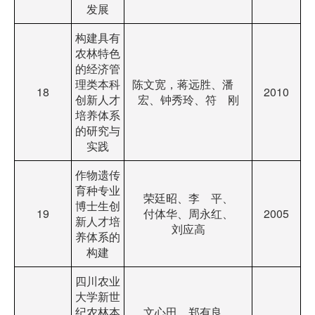
发展
构建具有
农林特色
的经济管
理类本科
陈文宽，蒋远胜、潘
18
2010
创新人才
宏、钟秀玲、符 刚
培养体系
的研究与
实践
作物遗传
育种专业
荣廷昭、李 平、
博士生创
19
付体华、周永红、
2005
新人才培
刘应高
养体系的
构建
四川农业
大学新世
纪农林本
文心田、郑有良、