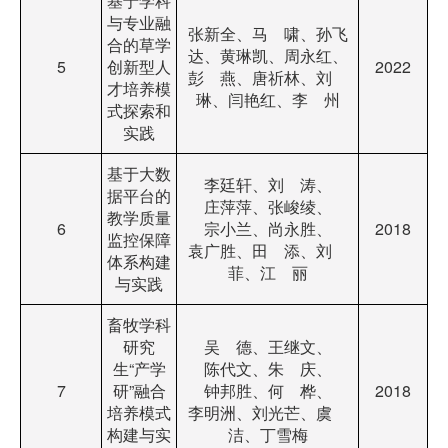
基于学科
与专业融
张新全、马 啸、孙飞
合的草学
达、黄琳凯、周永红、
5
创新型人
2022
彭 燕、唐祈林、刘
才培养模
琳、闫艳红、李 州
式探索和
实践
基于大数
李廷轩、刘 涛、
据平台的
庄萍萍、张峻绫、
教学质量
6
宗小兰、尚永胜、
2018
监控保障
袁广胜、田 添、刘
体系构建
菲、江 丽
与实践
畜牧学科
研究
吴 德、王继文、
生“产学
陈代文、朱 庆、
7
研”融合
钟邦胜、何 桦、
2018
培养模式
李明洲、刘光芒、虞
构建与实
洁、丁雪梅