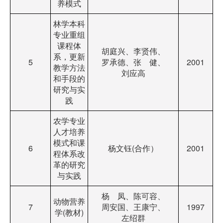
养模式
林学本科
专业重组
课程体
胡庭兴、李贤伟、
系，更新
5
罗承德、张 健、
2001
教学方法
刘应高
和手段的
研究与实
践
农学专业
人才培养
模式和课
6
杨文钰(合作）
2001
程体系改
革的研究
与实践
杨 凤、陈可容、
动物营养
7
周安国、王康宁、
1997
学(教材)
左绍群