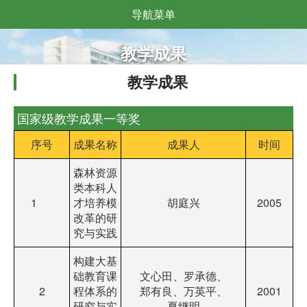
导航菜单
教学成果
教学成果
国家级教学成果一等奖
序号
成果名称
成果人
时间
森林资源
类本科人
1
才培养模
胡庭兴
2005
改革的研
究与实践
构建大基
础教育课
文心田、罗承德、
2
程体系的
郑有良、万英平、
2001
研究与实
夏继明