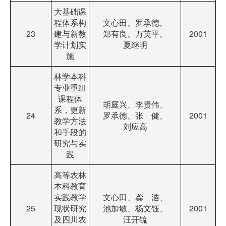
大基础课
程体系构
文心田、罗承德、
23
建与新教
郑有良、万英平、
2001
学计划实
夏继明
施
林学本科
专业重组
课程体
胡庭兴、李贤伟、
系，更新
24
罗承德、张 健、
2001
教学方法
刘应高
和手段的
研究与实
践
高等农林
本科教育
实践教学
文心田、龚 浩、
25
现状研究
池加敏、杨文钰、
2001
及四川农
汪开锍