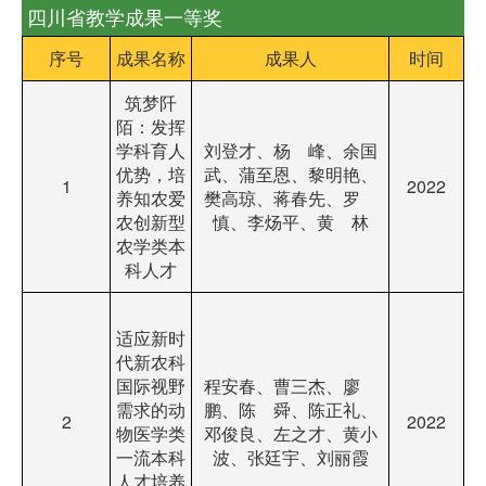
四川省教学成果一等奖
序号
成果名称
成果人
时间
筑梦阡
陌：发挥
学科育人
刘登才、杨 峰、余国
优势，培
武、蒲至恩、黎明艳、
1
2022
养知农爱
樊高琼、蒋春先、罗
农创新型
慎、李炀平、黄 林
农学类本
科人才
适应新时
代新农科
国际视野
程安春、曹三杰、廖
需求的动
鹏、陈 舜、陈正礼、
2
2022
物医学类
邓俊良、左之才、黄小
一流本科
波、张廷宇、刘丽霞
人才培养