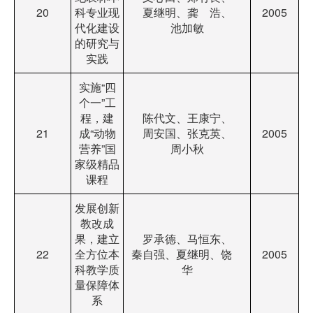
20
科专业现
夏继明、龚 浩、
2005
代化建设
池加敏
的研究与
实践
实施“四
个一”工
程，建
陈代文、王康宁、
21
成“动物
周安国、张克英、
2005
营养”国
周小秋
家级精品
课程
发展创新
教改成
果，建立
罗承德、马恒东、
22
全方位本
秦自强、夏继明、饶
2005
科教学质
华
量保障体
系