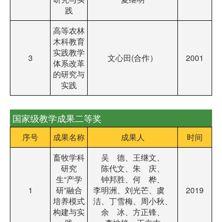
践
高等农林
木科教育
实践教学
3
文心田(合作）
2001
体系改革
的研究与
实践
国家级教学成果二等奖
序号
成果名称
成果人
时间
畜牧学科
吴 德、王继文、
研究
陈代文、朱 庆、
生“产学
钟邦胜、何 桦、
1
研”融合
李明洲、刘光芒、虞
2019
培养模式
洁、丁雪梅、周小秋、
构建与实
余 冰、方正锋、