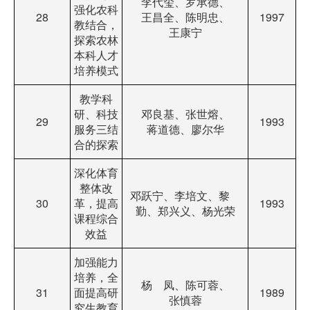
李代玺、罗承德、
强化农科
28
王昌全、陈明忠、
1997
教结合，
王康宁
探索农林
本科人才
培养模式
教学科
研、科技
邓良基、张世熔、
29
1993
服务三结
蒋道德、廖尔华
合的探索
深化体育
整体改
邓跃宁、李培文、黎
30
革，提高
1993
勤、郑兴义、杨光荣
课程综合
效益
加强能力
培养，全
杨 凤、陈可蓉、
31
面提高研
1989
张慎蓉
究生教育