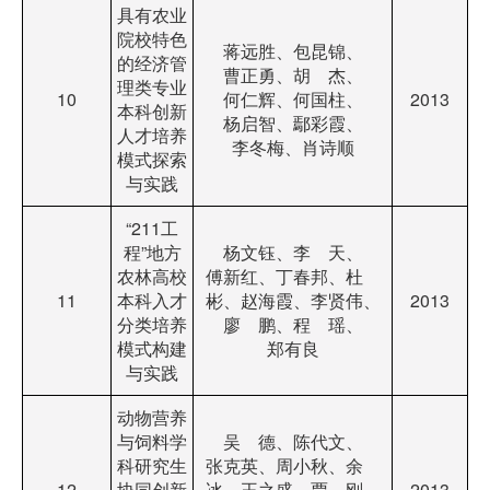
具有农业
院校特色
蒋远胜、包昆锦、
的经济管
曹正勇、胡 杰、
理类专业
10
何仁辉、何国柱、
2013
本科创新
杨启智、鄢彩霞、
人才培养
李冬梅、肖诗顺
模式探索
与实践
“211工
程”地方
杨文钰、李 天、
农林高校
傅新红、丁春邦、杜
11
本科入才
彬、赵海霞、李贤伟、
2013
分类培养
廖 鹏、程 瑶、
模式构建
郑有良
与实践
动物营养
与饲料学
吴 德、陈代文、
科研究生
张克英、周小秋、余
12
协同创新
冰、王之盛、贾 刚、
2013