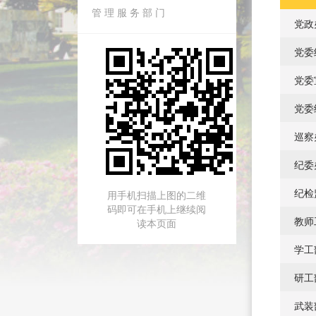
管 理 服 务 部 门
党政
党委
党委
党委
巡察
纪委
纪检
用手机扫描上图的二维
码即可在手机上继续阅
教师
读本页面
学工
研工
武装