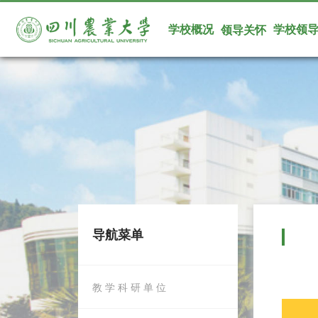
学校概况
学校领
领导关怀
导航菜单
教 学 科 研 单 位