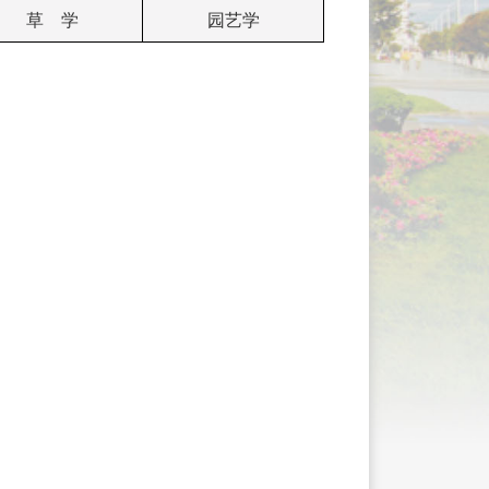
草 学
园艺学