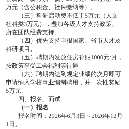
万元
（
含
公积金、社保缴纳等）。
（三）科研启动费不低于
5万元（人文
社科类3万元），叠加各级人才支持政策
、
所在团队经费支持。
（四）优先支持申报国家、省市人才及
科研项目。
（五）聘期内发放住房补贴
1000元/月，
按政策享受工会福利等待遇。
（六）聘期内达到规定业绩的次月即可
申请纳入学校事业编制聘用，并一次性奖励
5
万元。
四、报名、面试
（一）报名
报名时间：
202
6
年
6
月
3
日～
202
6
年
12
月
1
日。