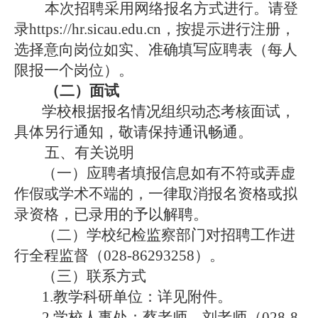
本次招聘采用网络报名方式进行。请
登
录
https://
hr.sicau.edu.cn
，按提示进行注册，
选择意向岗位如实、准确填写应聘表（每人
限报一个岗位）。
（二）面试
学校根据报名情况组织
动态
考核面试，
具体另行通知，敬请保持通讯畅通。
五、有关说明
（一）应聘者填报信息如有不符或弄虚
作假或学术不端的，一律取消报名资格或拟
录资格，已录用的予以解聘。
（
二
）学校纪检监察部门对招聘工作进
行全程监督（
028-86293258）。
（
三
）联系方式
1.教学科研单位：详见附件。
2.学校人事处：
蔡老师、
刘老师（
028-8