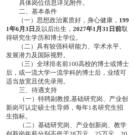
具体岗位信息
详见
附件。
二、基本条件
（一）思想政治素质好，身心健康，
199
1
年
6
月
3
日
及以后出生，
2027年1月31日前
取
得研究生学历
和
博士学位。
（二）具有较强科研能力、学术水平、
发展潜力及国际视野。
（三）全球排名前
100高校的博士或博士
后，或一流大学一流学科的博士后，业绩可
适当放宽且优先录用。
三、待遇支持
（一）
特聘
副教授
,
基础研究岗、产业创
新岗可
认定硕士生导师，每年
1名研究生招
生指标。
（二）
基础研究岗、产业创新岗、教学
创新岗年薪分别不低于
28万元、25万元、20